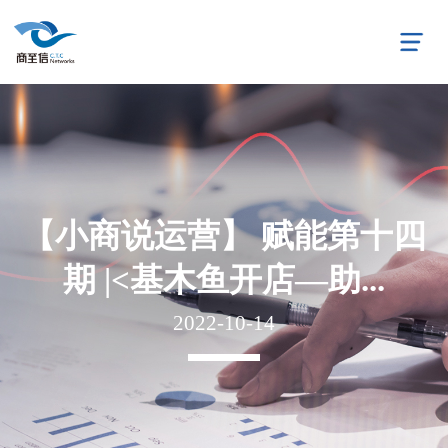
【小商说运营】 赋能第十四
期 |<基木鱼开店—助...
2022-10-14