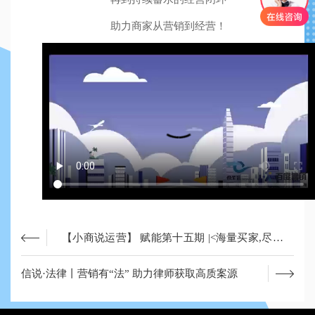
助力商家从营销到经营！
【小商说运营】 赋能第十五期 |<海量买家,尽在爱
采购>！
信说·法律丨营销有“法” 助力律师获取高质案源